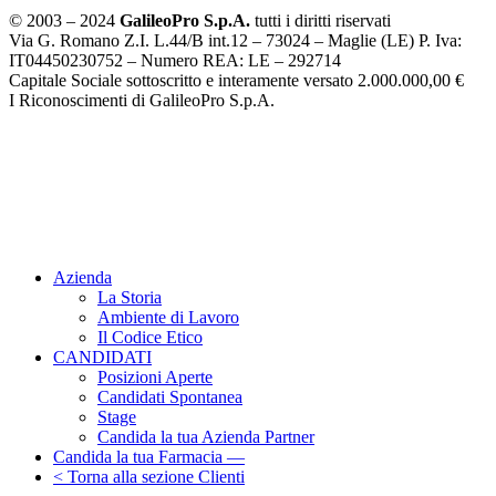
© 2003 – 2024
GalileoPro S.p.A.
tutti i diritti riservati
Via G. Romano Z.I. L.44/B int.12 – 73024 – Maglie (LE) P. Iva:
IT04450230752 – Numero REA: LE – 292714
Capitale Sociale sottoscritto e interamente versato 2.000.000,00 €
I Riconoscimenti di GalileoPro S.p.A.
Azienda
La Storia
Ambiente di Lavoro
Il Codice Etico
CANDIDATI
Posizioni Aperte
Candidati Spontanea
Stage
Candida la tua Azienda Partner
Candida la tua Farmacia —
< Torna alla sezione Clienti