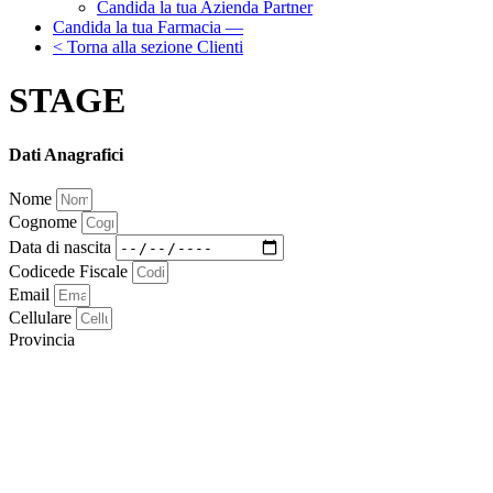
Candida la tua Azienda Partner
Candida la tua Farmacia —
< Torna alla sezione Clienti
STAGE
Dati Anagrafici
Nome
Cognome
Data di nascita
Codicede Fiscale
Email
Cellulare
Provincia